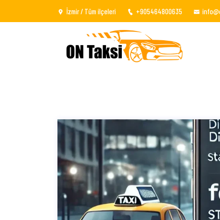
İzmir / Tüm ilçeleri
+905464800635
info@