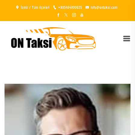
İzmir / Tüm ilçeleri
+905464800635
info@ontaksi.com