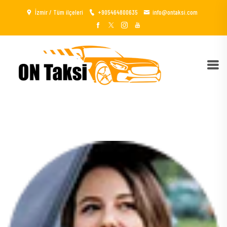
İzmir / Tüm ilçeleri
+905464800635
info@ontaksi.com