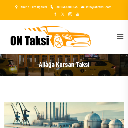
İzmir / Tüm ilçeleri
+905464800635
info@ontaksi.com
Aliağa Korsan Taksi