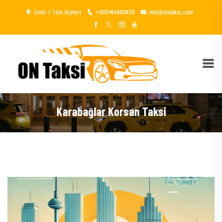
İzmir / Tüm ilçeleri
+905464800635
info@ontaksi.com
Karabağlar Korsan Taksi