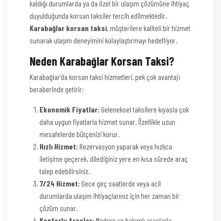
kaldığı durumlarda ya da özel bir ulaşım çözümüne ihtiyaç
duyulduğunda korsan taksiler tercih edilmektedir.
Karabağlar korsan taksi
, müşterilere kaliteli bir hizmet
sunarak ulaşım deneyimini kolaylaştırmayı hedefliyor.
Neden Karabağlar Korsan Taksi?
Karabağlar’da korsan taksi hizmetleri, pek çok avantajı
beraberinde getirir:
Ekonomik Fiyatlar:
Geleneksel taksilere kıyasla çok
daha uygun fiyatlarla hizmet sunar. Özellikle uzun
mesafelerde bütçenizi korur.
Hızlı Hizmet:
Rezervasyon yaparak veya hızlıca
iletişime geçerek, dilediğiniz yere en kısa sürede araç
talep edebilirsiniz.
7/24 Hizmet:
Gece geç saatlerde veya acil
durumlarda ulaşım ihtiyaçlarınız için her zaman bir
çözüm sunar.
Konforlu Araçlar:
Modern ve bakımlı araçlarla