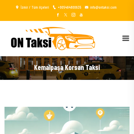
İzmir / Tüm ilçeleri
+905464800635
info@ontaksi.com
Kemalpaşa Korsan Taksi