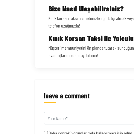
Bize Nasıl Ulaşabilirsiniz?
Kınık korsan taksi hizmetimizle ilgili bilgi almak v
telefon uzağınızda!
Kınık Korsan Taksi ile Yolcul
Müşteri memnuniyetini ön planda tutarak sunduğumu
avantajlarımızdan faydalanın!
leave a comment
Daha sonraki yorumlarımda kullanılması için adım, 