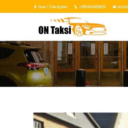
İzmir / Tüm ilçeleri
+905464800635
info@