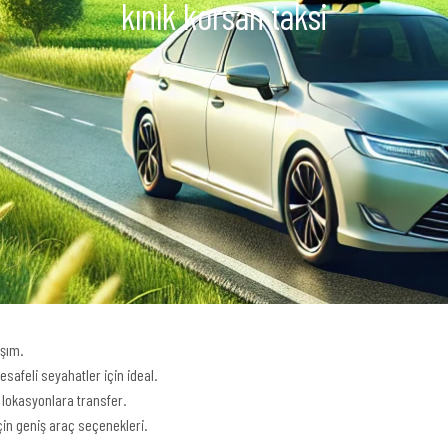
kınık korsan taksi
aşım.
safeli seyahatler için ideal.
 lokasyonlara transfer.
çin geniş araç seçenekleri.