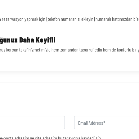
eya rezervasyon yapmak için [telefon numaranızı ekleyin] numaralı hattımızdan bize 
uğunuz Daha Keyifli
z korsan taksi hizmetimizle hem zamandan tasarruf edin hem de konforlu bir yo
e-posta adresim ve site adresim bu tarayıcıya kaydedilsin.