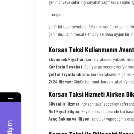
şehir içi veya şehir dışı seyahat yapmasını sağlar. 
Örneğin:
Şehir içi kısa mesafeler için km başı ücret genellik
Şehir dışı uzun mesafeler için ise daha uygun bir in
Korsan Taksi Kullanmanın Avanta
Ekonomik Fiyatlar
: Korsan taksiler, yüksek tak
Konforlu Seyahat
: Geniş araç seçenekleriyle konf
Şeffaf Fiyatlandırma
: Korsan taksilerde genellik
7/24 Hizmet
: Günün her saati korsan taksi hizmeti
Korsan Taksi Hizmeti Alırken Di
←
Güvenilir Hizmet
: Korsan taksi seçerken referans
Net Fiyat Bilgisi
: Seyahatiniz öncesinde km başına
Araç Bakımı ve Hijyen
: Yolculuk yapacağınız ara
İletişim