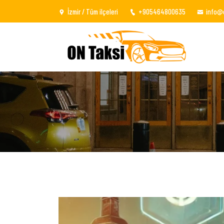
İzmir / Tüm ilçeleri
+905464800635
info@