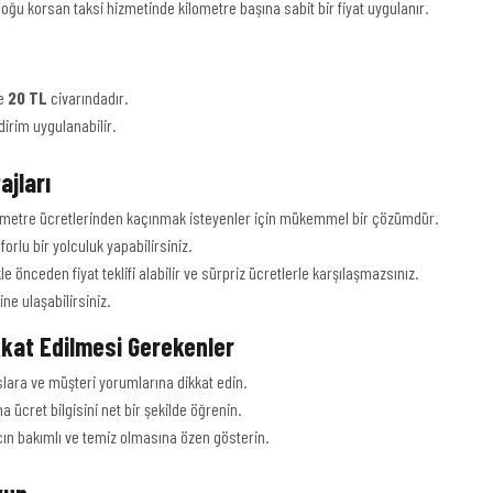
Çoğu korsan taksi hizmetinde kilometre başına sabit bir fiyat uygulanır.
le
20 TL
civarındadır.
dirim uygulanabilir.
jları
simetre ücretlerinden kaçınmak isteyenler için mükemmel bir çözümdür.
orlu bir yolculuk yapabilirsiniz.
le önceden fiyat teklifi alabilir ve sürpriz ücretlerle karşılaşmazsınız.
ne ulaşabilirsiniz.
kkat Edilmesi Gerekenler
lara ve müşteri yorumlarına dikkat edin.
 ücret bilgisini net bir şekilde öğrenin.
cın bakımlı ve temiz olmasına özen gösterin.