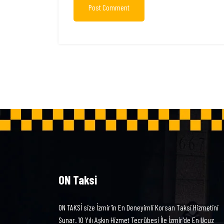
Post Comment
ON Taksi
ON TAKSİ size İzmir'in En Deneyimli Korsan Taksi Hizmetini
Sunar. 10 Yılı Aşkın Hizmet Tecrübesi İle İzmir'de En Ucuz