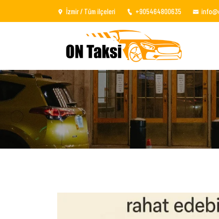
İzmir / Tüm ilçeleri
+905464800635
info@