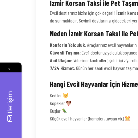
İzmir Korsan Taksi ile Pet Taşım
Evcil dostlarınız bizim için çok değerli!
İzmir kors
da sunmaktadır. Sevimli dostlarınızı gidecekleri ye
Neden İzmir Korsan Taksi ile Pet
Konforlu Yolculuk:
Araçlarımız evcil hayvanların 
Güvenli Taşıma:
Evcil dostunuz yolculuk boyunca 
Acil Ulaşım:
Veteriner kontrolleri, şehir içi ziyare
←
7/24 Hizmet:
Günün her saati evcil hayvan taşıma 
Hangi Evcil Hayvanlar İçin Hizm
İletişim
Kediler
Köpekler
Kuşlar
Küçük evcil hayvanlar (hamster, tavşan vb.)