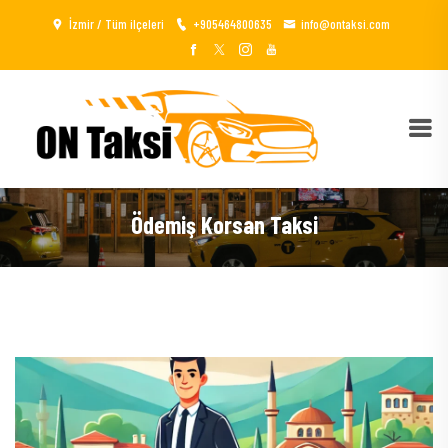
İzmir / Tüm ilçeleri
+905464800635
info@ontaksi.com
Ödemiş Korsan Taksi