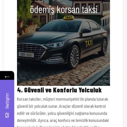
ödemiş korsan taksi
←
4. Güvenli ve Konforlu Yolculuk
İletişim
Korsan taksiler, müşteri memnuniyetini ön planda tutarak
güvenli bir yolculuk sunar. Araçlar düzenli olarak kontrol
edilir ve sürücüler, yolcu güvenliğini sağlama konusunda
deneyimlidir. Ayrıca, araç konforu ve temizlik konusundaki